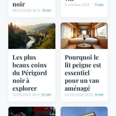
noir
8 octobre 2024
11 min
06/07/2026 16:13
9 min
Les plus
Pourquoi le
beaux coins
lit peigne est
du Périgord
essentiel
noir à
pour un van
explorer
aménagé
15/06/2026 08:41
12 min
22/05/2026 18:52
8 min